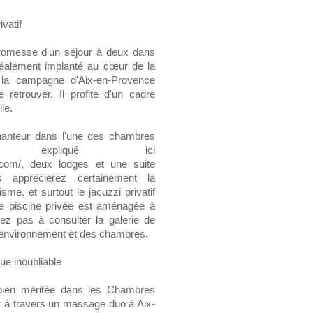
vatif
romesse d'un séjour à deux dans
déalement implanté au cœur de la
la campagne d'Aix-en-Provence
retrouver. Il profite d'un cadre
le.
hanteur dans l'une des chambres
me expliqué ici
.com/, deux lodges et une suite
s apprécierez certainement la
me, et surtout le jacuzzi privatif
une piscine privée est aménagée à
itez pas à consulter la galerie de
l'environnement et des chambres.
ue inoubliable
 bien méritée dans les Chambres
 à travers un massage duo à Aix-