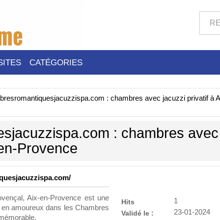
SITES
CATÉGORIES
resromantiquesjacuzzispa.com : chambres avec jacuzzi privatif à A
sjacuzzispa.com : chambres avec
x-en-Provence
iquesjacuzzispa.com/
rovençal, Aix-en-Provence est une
1
Hits
jour en amoureux dans les Chambres
23-01-2024
Validé le :
 mémorable.