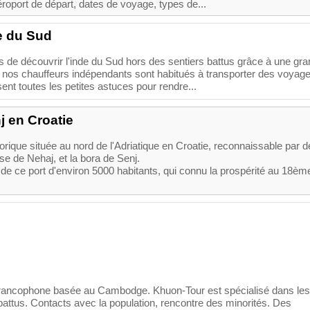
roport de départ, dates de voyage, types de...
e du Sud
de découvrir l'inde du Sud hors des sentiers battus grâce à une gr
n nos chauffeurs indépendants sont habitués à transporter des voyag
ent toutes les petites astuces pour rendre...
 en Croatie
storique située au nord de l'Adriatique en Croatie, reconnaissable par 
se de Nehaj, et la bora de Senj.
de ce port d'environ 5000 habitants, qui connu la prospérité au 18èm
ncophone basée au Cambodge. Khuon-Tour est spécialisé dans les
battus. Contacts avec la population, rencontre des minorités. Des