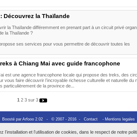
 : Découvrez la Thaïlande
ir la Thaïlande différemment en prenant part à un circuit privé organ
de la Thaïlande ?
propose ses services pour vous permettre de découvrir toutes les
treks à Chiang Mai avec guide francophone
ai est une agence francophone locale qui propose des treks, des circ
r vous faire découvrir l'incroyable richesse culturelle et naturelle du 
s particulièrement de la province de...
1
2
3
sur 3
Boosté par Arfooo 2.02 - © 2007 - 2016 -
Contact
-
Mentions legales
Tous droits réservés
l'installation et l'utilisation de cookies, dans le respect de notre poli