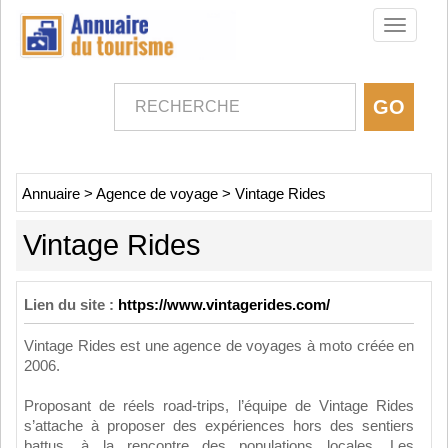
Toggle
navigati
Annuaire
>
Agence de voyage
>
Vintage Rides
Vintage Rides
Lien du site :
https://www.vintagerides.com/
Vintage Rides est une agence de voyages à moto créée en
2006.
Proposant de réels road-trips, l’équipe de Vintage Rides
s’attache à proposer des expériences hors des sentiers
battus, à la rencontre des populations locales. Les