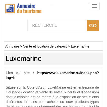
Toggle
navigati
Annuaire
>
Vente et location de bateaux
>
Luxemarine
Luxemarine
Lien du site :
http://www.luxemarine.ru/index.php?
lng=fr
Située sur la Côte d'Azur, LuxeMarine est en entreprise de
Courtage (location et vente de bateaux neufs et d'occasion)
dont la mission est de mettre à la disposition de ses clients
différentes formules pour acheter ou louer plusieurs types
de bateaux comme notamment des yachts assurant tout le