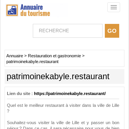
Toggle
navigati
Annuaire
>
Restauration et gastronomie
>
patrimoinekabyle.restaurant
patrimoinekabyle.restaurant
Lien du site :
https://patrimoinekabyle.restaurant/
Quel est le meilleur restaurant à visiter dans la ville de Lille
?
Souhaitez-vous visiter la ville de Lille et y passer un bon
séjour ? Dans ce cas, il sera nécessaire pour vous de bien