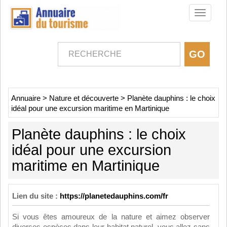
Toggle
navigati
Annuaire
>
Nature et découverte
>
Planète dauphins : le choix
idéal pour une excursion maritime en Martinique
Planète dauphins : le choix
idéal pour une excursion
maritime en Martinique
Lien du site :
https://planetedauphins.com/fr
Si vous êtes amoureux de la nature et aimez observer
diverses espèces dans leur habitat naturel, vous allez sans