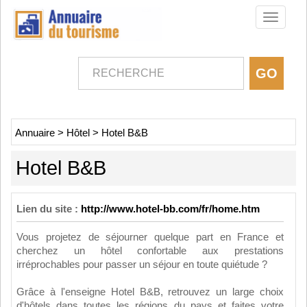
Toggle
navigati
Annuaire
>
Hôtel
>
Hotel B&B
Hotel B&B
Lien du site :
http://www.hotel-bb.com/fr/home.htm
Vous projetez de séjourner quelque part en France et
cherchez un hôtel confortable aux prestations
irréprochables pour passer un séjour en toute quiétude ?
Grâce à l'enseigne Hotel B&B, retrouvez un large choix
d'hôtels dans toutes les régions du pays et faites votre