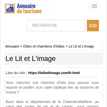
Toggle
navigati
Annuaire
>
Gîtes et chambres d'hôtes
>
Le Lit et L'image
Le Lit et L'image
Lien du site :
https://lelitetlimage.com/fr.html
Vous cherchez une chambre d'hôte pour pouvoir vous
reposer et profiter d'un cadre idyllique loin du tourisme de
masse ?
Basé dans le département de la Charente-Maritime ,au
cœur des routes de vin et du cognac, vous pourrez