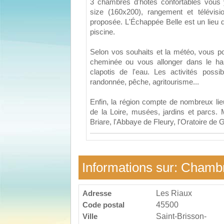
3 chambres d'hôtes confortables vous y
size (160x200), rangement et télévisi
proposée. L'Échappée Belle est un lieu 
piscine.
Selon vos souhaits et la météo, vous p
cheminée ou vous allonger dans le ham
clapotis de l'eau. Les activités possi
randonnée, pêche, agritourisme...
Enfin, la région compte de nombreux lieu
de la Loire, musées, jardins et parcs.
Briare, l'Abbaye de Fleury, l'Oratoire de
Informations sur: Chamb
Adresse
Les Riaux
Code postal
45500
Ville
Saint-Brisson-