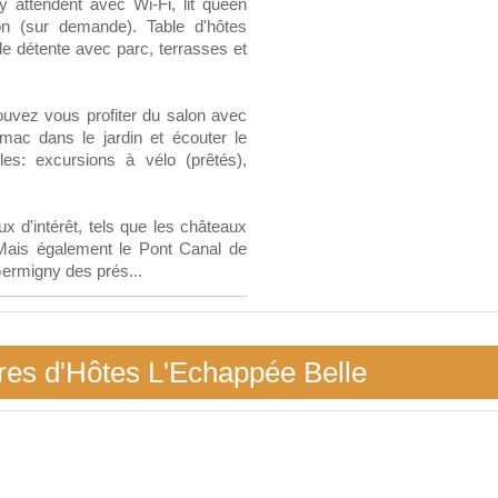
 attendent avec Wi-Fi, lit queen
on (sur demande). Table d'hôtes
de détente avec parc, terrasses et
ouvez vous profiter du salon avec
ac dans le jardin et écouter le
bles: excursions à vélo (prêtés),
x d'intérêt, tels que les châteaux
 Mais également le Pont Canal de
 Germigny des prés...
res d'Hôtes L'Echappée Belle