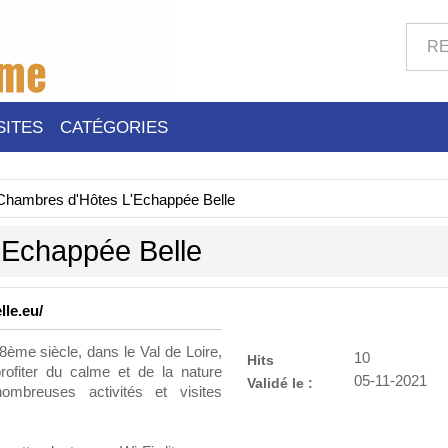
SITES
CATÉGORIES
Chambres d'Hôtes L'Echappée Belle
'Echappée Belle
le.eu/
me siècle, dans le Val de Loire,
10
Hits
ofiter du calme et de la nature
05-11-2021
Validé le :
ombreuses activités et visites