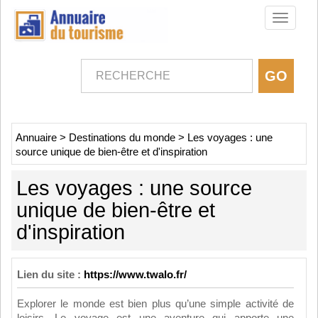
Toggle
navigati
Annuaire
>
Destinations du monde
>
Les voyages : une
source unique de bien-être et d'inspiration
Les voyages : une source
unique de bien-être et
d'inspiration
Lien du site :
https://www.twalo.fr/
Explorer le monde est bien plus qu’une simple activité de
loisirs. Le voyage est une aventure qui apporte une