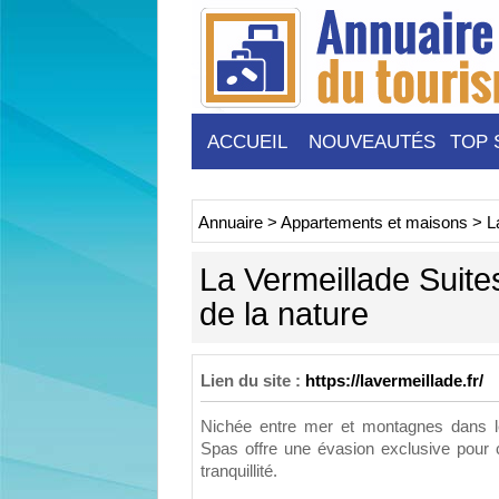
ACCUEIL
NOUVEAUTÉS
TOP 
Annuaire
>
Appartements et maisons
>
L
La Vermeillade Suite
de la nature
Lien du site :
https://lavermeillade.fr/
Nichée entre mer et montagnes dans l
Spas offre une évasion exclusive pour c
tranquillité.