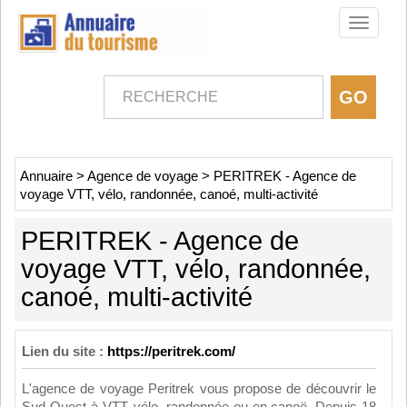
Toggle
navigati
Annuaire
>
Agence de voyage
>
PERITREK - Agence de
voyage VTT, vélo, randonnée, canoé, multi-activité
PERITREK - Agence de
voyage VTT, vélo, randonnée,
canoé, multi-activité
Lien du site :
https://peritrek.com/
L'agence de voyage Peritrek vous propose de découvrir le
Sud-Ouest à VTT, vélo, randonnée ou en canoë. Depuis 18