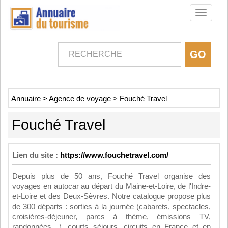
Toggle
navigati
Annuaire
>
Agence de voyage
>
Fouché Travel
Fouché Travel
Lien du site :
https://www.fouchetravel.com/
Depuis plus de 50 ans, Fouché Travel organise des
voyages en autocar au départ du Maine-et-Loire, de l'Indre-
et-Loire et des Deux-Sèvres. Notre catalogue propose plus
de 300 départs : sorties à la journée (cabarets, spectacles,
croisières-déjeuner, parcs à thème, émissions TV,
randonnées…), courts séjours, circuits en France et en