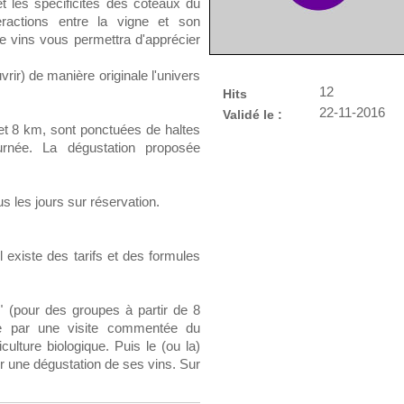
et les spécificités des coteaux du
eractions entre la vigne et son
e vins vous permettra d'apprécier
rir) de manière originale l'univers
12
Hits
22-11-2016
Validé le :
et 8 km, sont ponctuées de haltes
urnée. La dégustation proposée
s les jours sur réservation.
l existe des tarifs et des formules
" (pour des groupes à partir de 8
e par une visite commentée du
culture biologique. Puis le (ou la)
r une dégustation de ses vins. Sur