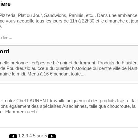
iere
Pizzeria, Plat du Jour, Sandwichs, Paninis, etc... Dans une ambiance
ipe vous accueille tous les jours de 11h à 22h30 et le dimanche et jou
.
des...
iord
nelle bretonne : crêpes de blé noir et de froment. Produits du Finistèr
e Pouldreuzic au cœur du quartier historique du centre ville de Nant
aine le midi. Menu à 16 € pendant toute...
el, notre Chef LAURENT travaille uniquement des produits frais et fai
ns également des spécialités Alsaciennes, telle que choucroute, la
ée "Flammenkuech".
1
2
3
4
5
sur 5