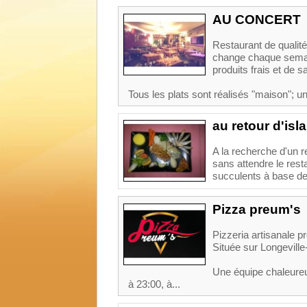
AU CONCERT
Restaurant de quali
change chaque semain
produits frais et de s
Tous les plats sont réalisés "maison"; un
au retour d'isl
A la recherche d'un 
sans attendre le rest
succulents à base de 
Pizza preum's
Pizzeria artisanale p
Située sur Longeville
Une équipe chaleureus
à 23:00, à...