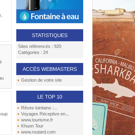
é,
STATISTIQUES
Sites référencés : 920
Catégories : 24
à
ACCÉS WEBMASTERS
au
Gestion de votre site
LE TOP 10
Rêves lointains :...
coup
Voyages Réceptive en...
www.tourisme.fr
Khuon Tour
www.routard.com