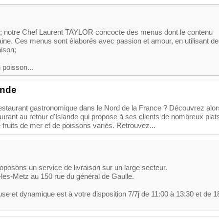
té; notre Chef Laurent TAYLOR concocte des menus dont le contenu
e. Ces menus sont élaborés avec passion et amour, en utilisant d
aison;
 poisson...
ande
restaurant gastronomique dans le Nord de la France ? Découvrez alor
aurant au retour d'Islande qui propose à ses clients de nombreux plat
fruits de mer et de poissons variés. Retrouvez...
roposons un service de livraison sur un large secteur.
-les-Metz au 150 rue du général de Gaulle.
e et dynamique est à votre disposition 7/7j de 11:00 à 13:30 et de 1